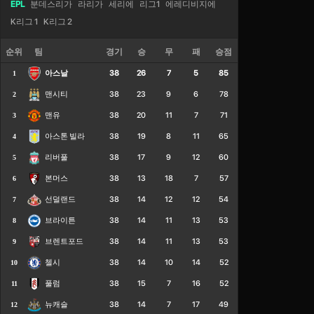
EPL
분데스리가
라리가
세리에
리그1
에레디비지에
K리그 1
K리그 2
중
순위
팀
경기
승
무
패
승점
아스날
38
26
7
5
85
1
맨시티
38
23
9
6
78
2
계
맨유
38
20
11
7
71
3
아스톤 빌라
38
19
8
11
65
4
리버풀
38
17
9
12
60
5
NBA
본머스
38
13
18
7
57
6
선덜랜드
38
14
12
12
54
7
브라이튼
38
14
11
13
53
8
브렌트포드
38
14
11
13
53
9
중
첼시
38
14
10
14
52
10
풀럼
38
15
7
16
52
11
뉴캐슬
38
14
7
17
49
12