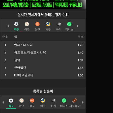
계
해
순위
팀
오즈
맨체스터 시티
1.20
1
외
하트 오브 미들로시언 FC
1.40
2
셀틱
1.67
3
인터밀란
1.67
4
FC 바르셀로나
1.00
축
5
구