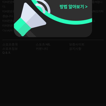
축
티비온은 해외축구중계 축구중계 프리미어리그중계 등 해외스포츠를 고화질로 무료중계 합니
다.
티비온은 유튜브 API로 수집되어 만들어진 사이트이며 저작권에 대한 영상이 있을시 삭제조치 하
구
겠습니다.
티비온은 실시간 라이브 스트리밍의 경우 저작권에 위배되는 영상에 송출을 제한합니다.
티비온은 방송통신 심의위원회에 규정을 준수합니다.
중
Copyright ⓒ 2023 티비온. ALL Rights Reserved.
계
스포츠중계
스포츠 H/L
보증사이트
스포츠정보
커뮤니티
공지사항
Q & A
NBA
중
계
MLB