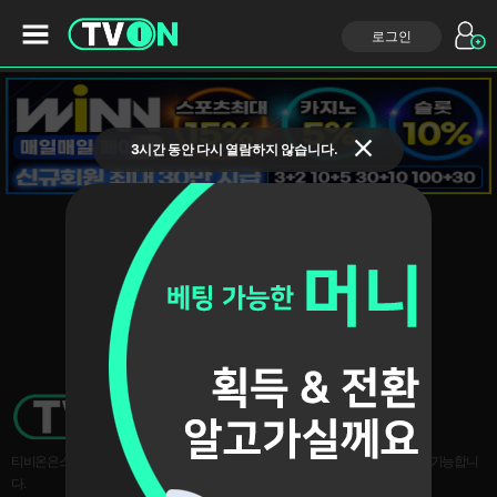
스
로그인
포
3시간 동안 다시 열람하지 않습니다.
츠
중
로그인 후 이용해주세요
계
해
외
티비온은 스포츠중계 NBA중계 메이저리그중계를 실시간중계 로 100% 가입없이 시청가능합니
다.