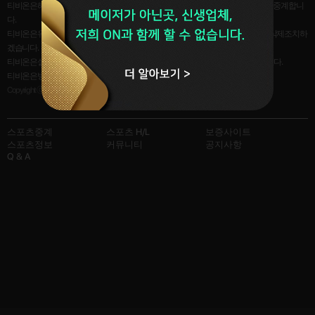
축
티비온은 해외축구중계 축구중계 프리미어리그중계 등 해외스포츠를 고화질로 무료중계 합니
다.
티비온은 유튜브 API로 수집되어 만들어진 사이트이며 저작권에 대한 영상이 있을시 삭제조치 하
구
겠습니다.
티비온은 실시간 라이브 스트리밍의 경우 저작권에 위배되는 영상에 송출을 제한합니다.
티비온은 방송통신 심의위원회에 규정을 준수합니다.
중
Copyright ⓒ 2023 티비온. ALL Rights Reserved.
계
스포츠중계
스포츠 H/L
보증사이트
스포츠정보
커뮤니티
공지사항
Q & A
NBA
중
계
MLB