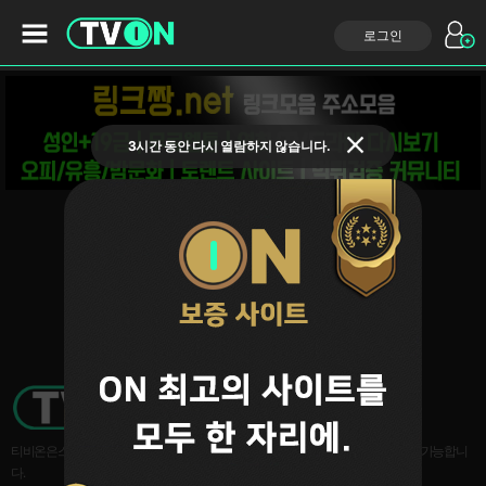
스
로그인
포
3시간 동안 다시 열람하지 않습니다.
츠
중
로그인 후 이용해주세요
계
해
외
티비온은 스포츠중계 NBA중계 메이저리그중계를 실시간중계 로 100% 가입없이 시청가능합니
다.