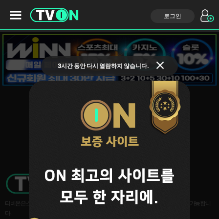
스
로그인
포
3시간 동안 다시 열람하지 않습니다.
츠
중
로그인 후 이용해주세요
계
해
외
티비온은 스포츠중계 NBA중계 메이저리그중계를 실시간중계 로 100% 가입없이 시청가능합니
다.