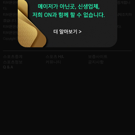
축
티비온은 해외축구중계 축구중계 프리미어리그중계 등 해외스포츠를 고화질로 무료중계 합니
다.
티비온은 유튜브 API로 수집되어 만들어진 사이트이며 저작권에 대한 영상이 있을시 삭제조치 하
구
겠습니다.
티비온은 실시간 라이브 스트리밍의 경우 저작권에 위배되는 영상에 송출을 제한합니다.
티비온은 방송통신 심의위원회에 규정을 준수합니다.
중
Copyright ⓒ 2023 티비온. ALL Rights Reserved.
계
스포츠중계
스포츠 H/L
보증사이트
스포츠정보
커뮤니티
공지사항
Q & A
NBA
중
계
MLB