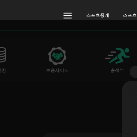
스포츠중계
스포츠 
전환
보증사이트
출석부