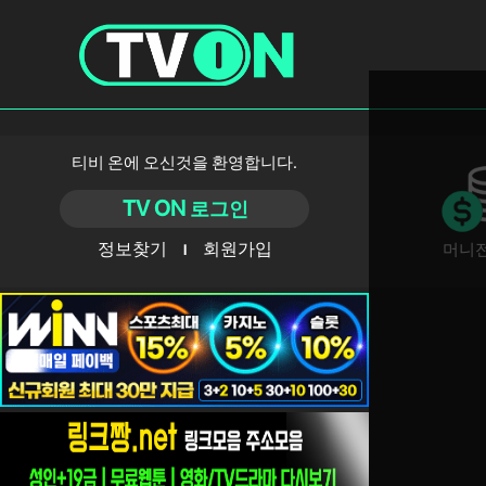
스
포
티비 온에 오신것을 환영합니다.
TV ON
로그인
정보찾기
회원가입
머니
l
츠
중