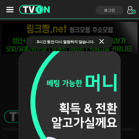
스
로그인
포
3시간 동안 다시 열람하지 않습니다.
츠
중
로그인 후 이용해주세요
계
해
외
티비온은 스포츠중계 NBA중계 메이저리그중계를 실시간중계 로 100% 가입없이 시청가능합니
다.