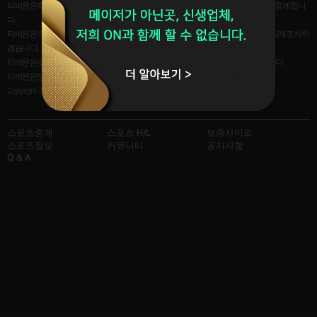
축
티비온은 해외축구중계 축구중계 프리미어리그중계 등 해외스포츠를 고화질로 무료중계 합니
다.
티비온은 유튜브 API로 수집되어 만들어진 사이트이며 저작권에 대한 영상이 있을시 삭제조치 하
구
겠습니다.
티비온은 실시간 라이브 스트리밍의 경우 저작권에 위배되는 영상에 송출을 제한합니다.
티비온은 방송통신 심의위원회에 규정을 준수합니다.
중
Copyright ⓒ 2023 티비온. ALL Rights Reserved.
계
스포츠중계
스포츠 H/L
보증사이트
스포츠정보
커뮤니티
공지사항
Q & A
NBA
중
계
MLB