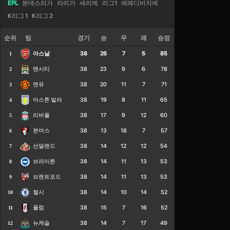
EPL
분데스리가
라리가
세리에
리그1
에레디비지에
K리그 1
K리그 2
중
순위
팀
경기
승
무
패
승점
아스날
38
26
7
5
85
1
맨시티
38
23
9
6
78
2
계
맨유
38
20
11
7
71
3
아스톤 빌라
38
19
8
11
65
4
리버풀
38
17
9
12
60
5
NBA
본머스
38
13
18
7
57
6
선덜랜드
38
14
12
12
54
7
브라이튼
38
14
11
13
53
8
브렌트포드
38
14
11
13
53
9
중
첼시
38
14
10
14
52
10
풀럼
38
15
7
16
52
11
뉴캐슬
38
14
7
17
49
12