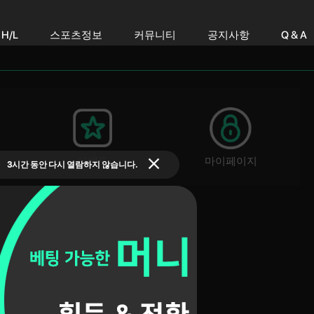
H/L
스포츠정보
커뮤니티
공지사항
Q & A
이벤트
마이페이지
3시간 동안 다시 열람하지 않습니다.