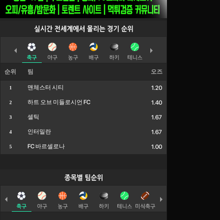
계
해
순위
팀
오즈
맨체스터 시티
1.20
1
외
하트 오브 미들로시언 FC
1.40
2
셀틱
1.67
3
인터밀란
1.67
4
FC 바르셀로나
1.00
축
5
구