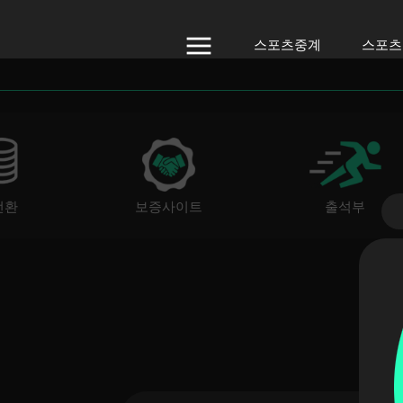
스포츠중계
스포츠 
전환
보증사이트
출석부