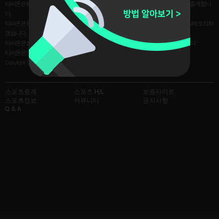
축
티비온은 해외축구중계 축구중계 프리미어리그중계 등 해외스포츠를 고화질로 무료중계 합니
다.
티비온은 유튜브 API로 수집되어 만들어진 사이트이며 저작권에 대한 영상이 있을시 삭제조치 하
구
겠습니다.
티비온은 실시간 라이브 스트리밍의 경우 저작권에 위배되는 영상에 송출을 제한합니다.
티비온은 방송통신 심의위원회에 규정을 준수합니다.
중
Copyright ⓒ 2023 티비온. ALL Rights Reserved.
계
스포츠중계
스포츠 H/L
보증사이트
스포츠정보
커뮤니티
공지사항
Q & A
NBA
중
계
MLB