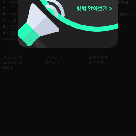
축
티비온은 해외축구중계 축구중계 프리미어리그중계 등 해외스포츠를 고화질로 무료중계 합니
다.
티비온은 유튜브 API로 수집되어 만들어진 사이트이며 저작권에 대한 영상이 있을시 삭제조치 하
구
겠습니다.
티비온은 실시간 라이브 스트리밍의 경우 저작권에 위배되는 영상에 송출을 제한합니다.
티비온은 방송통신 심의위원회에 규정을 준수합니다.
중
Copyright ⓒ 2023 티비온. ALL Rights Reserved.
계
스포츠중계
스포츠 H/L
보증사이트
스포츠정보
커뮤니티
공지사항
Q & A
NBA
중
계
MLB