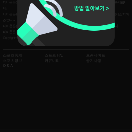
축
티비온은 해외축구중계 축구중계 프리미어리그중계 등 해외스포츠를 고화질로 무료중계 합니
다.
티비온은 유튜브 API로 수집되어 만들어진 사이트이며 저작권에 대한 영상이 있을시 삭제조치 하
구
겠습니다.
티비온은 실시간 라이브 스트리밍의 경우 저작권에 위배되는 영상에 송출을 제한합니다.
티비온은 방송통신 심의위원회에 규정을 준수합니다.
중
Copyright ⓒ 2023 티비온. ALL Rights Reserved.
계
스포츠중계
스포츠 H/L
보증사이트
스포츠정보
커뮤니티
공지사항
Q & A
NBA
중
계
MLB