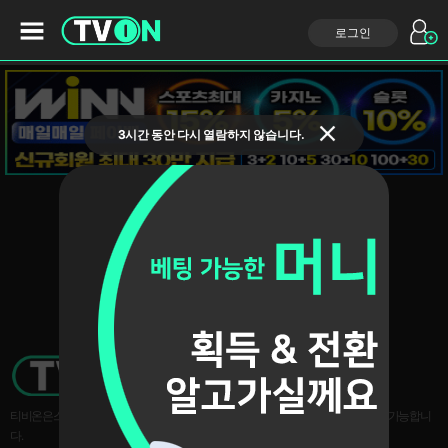
스
로그인
포
3시간 동안 다시 열람하지 않습니다.
츠
중
로그인 후 이용해주세요
계
해
외
티비온은 스포츠중계 NBA중계 메이저리그중계를 실시간중계 로 100% 가입없이 시청가능합니
다.