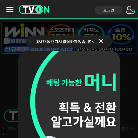
스
로그인
포
3시간 동안 다시 열람하지 않습니다.
츠
중
로그인 후 이용해주세요
계
해
외
티비온은 스포츠중계 NBA중계 메이저리그중계를 실시간중계 로 100% 가입없이 시청가능합니
다.