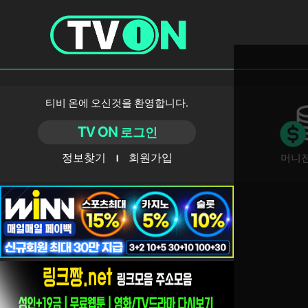
스
포
티비 온에 오신것을 환영합니다.
TV ON
로그인
정보찾기
회원가입
머니
l
츠
중