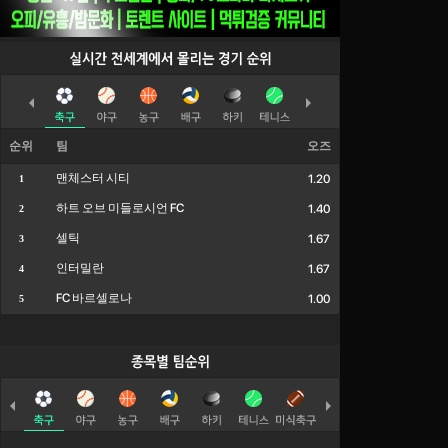
계
해
순위
팀
오즈
맨체스터 시티
1.20
1
외
하트 오브 미들로시언 FC
1.40
2
셀틱
1.67
3
인터밀란
1.67
4
FC 바르셀로나
1.00
축
5
구