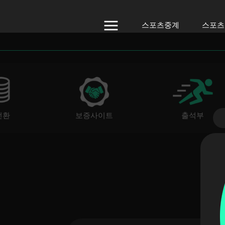
스포츠중계
스포츠 
전환
보증사이트
출석부