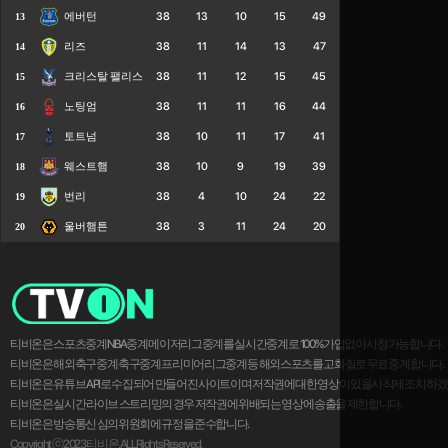
계
에버턴
38
13
10
15
49
13
리즈
38
11
14
13
47
14
크리스탈 팰리스
38
11
12
15
45
15
MLB
노팅엄
38
11
11
16
44
16
토트넘
38
10
11
17
41
17
웨스트햄
38
10
9
19
39
18
번리
38
4
10
24
22
19
중
울버햄튼
38
3
11
24
20
20
계
티비온은 스포츠중계 NBA중계 메이저리그중계를 실시간중계 로 100% 가입없이 시청가능합니다.
티비온은 해외축구중계 축구중계 프리미어리그중계 등 해외스포츠를 고화질로 무료중계 합니다.
티비온은 유튜브 API로 수집되어 만들어진 사이트이며 저작권에 대한 영상이 있을시 삭제조치 하겠
일
티비온은 실시간 라이브 스트리밍의 경우 저작권에 위배되는 영상에 송출을 제한합니다.
티비온은 방송통신 심의위원회에 규정을 준수합니다.
Copyright ⓒ 2023 티비온. ALL Rights Reserved.