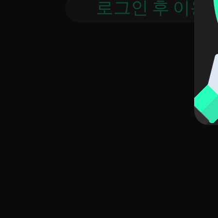
로그인 후 이용