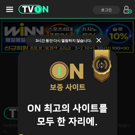
스
로그인
포
3시간 동안 다시 열람하지 않습니다.
츠
중
로그인 후 이용해주세요
계
해
외
티비온은 스포츠중계 NBA중계 메이저리그중계를 실시간중계 로 100% 가입없이 시청가능합니
다.