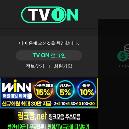
스
포
티비 온에 오신것을 환영합니다.
TV ON
로그인
정보찾기
회원가입
머니
l
츠
중