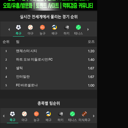
계
해
순위
팀
오즈
맨체스터 시티
1.20
1
외
하트 오브 미들로시언 FC
1.40
2
셀틱
1.67
3
인터밀란
1.67
4
FC 바르셀로나
1.00
축
5
구