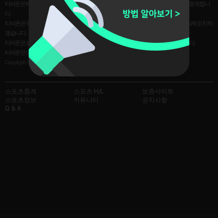
축
티비온은 해외축구중계 축구중계 프리미어리그중계 등 해외스포츠를 고화질로 무료중계 합니
다.
티비온은 유튜브 API로 수집되어 만들어진 사이트이며 저작권에 대한 영상이 있을시 삭제조치 하
구
겠습니다.
티비온은 실시간 라이브 스트리밍의 경우 저작권에 위배되는 영상에 송출을 제한합니다.
티비온은 방송통신 심의위원회에 규정을 준수합니다.
중
Copyright ⓒ 2023 티비온. ALL Rights Reserved.
계
스포츠중계
스포츠 H/L
보증사이트
스포츠정보
커뮤니티
공지사항
Q & A
NBA
중
계
MLB