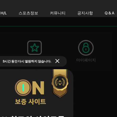
H/L
스포츠정보
커뮤니티
공지사항
Q & A
이벤트
마이페이지
3시간 동안 다시 열람하지 않습니다.